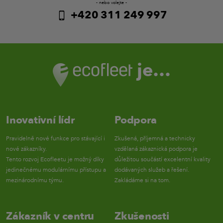
- nebo volejte -
+420 311 249 997
je…
Inovativní lídr
Podpora
Pravidelně nové funkce pro stávající i
Zkušená, příjemná a technicky
nové zákazníky.
vzdělaná zákaznická podpora je
Tento rozvoj Ecofleetu je možný díky
důležitou součástí excelentní kvality
jedinečnému modulárnímu přístupu a
dodávaných služeb a řešení.
mezinárodnímu týmu.
Zakládáme si na tom.
Zákazník v centru
Zkušenosti
Ozveme se vám zpět