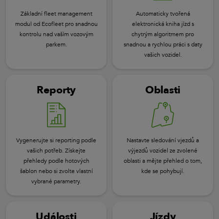
Základní fleet management
Automaticky tvořená
modul od Ecofleet pro snadnou
elektronická kniha jízd s
kontrolu nad vaším vozovým
chytrým algoritmem pro
parkem.
snadnou a rychlou práci s daty
vašich vozidel.
Reporty
Oblasti
Vygenerujte si reporting podle
Nastavte sledování vjezdů a
vašich potřeb. Získejte
výjezdů vozidel ze zvolené
přehledy podle hotových
oblasti a mějte přehled o tom,
šablon nebo si zvolte vlastní
kde se pohybují.
vybrané parametry.
Události
Jízdy