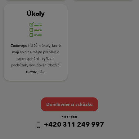
Úkoly
Zadávejte řidičům úkoly, které
mají splnit a mějte přehled o
jejich splnění - vyřízení
pochůzek, doručování zboží či
rozvoz jídla.
Domluvme si schůzku
- nebo volejte -
+420 311 249 997