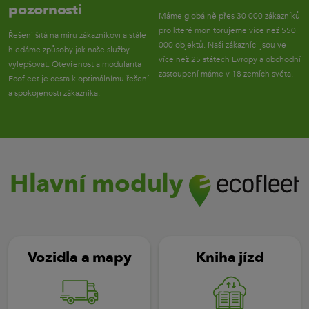
pozornosti
Máme globálně přes 30 000 zákazníků
Zanechte nám na vás kontakt a základní informace a my se vám ozveme
pro které monitorujeme více než 550
zpět.
Řešení šitá na míru zákazníkovi a stále
000 objektů. Naši zákazníci jsou ve
hledáme způsoby jak naše služby
více než 25 státech Evropy a obchodní
vylepšovat. Otevřenost a modularita
Jméno:
*
zastoupení máme v 18 zemích světa.
Ecofleet je cesta k optimálnímu řešení
a spokojenosti zákazníka.
Příjmení:
*
Telefon:
*
E-mail:
*
Hlavní moduly
Počet
1-2
3-5
6-20
20+
vozidel:
*
Souhlasím se
zpracováním dat
ODESLAT
Vozidla a mapy
Kniha jízd