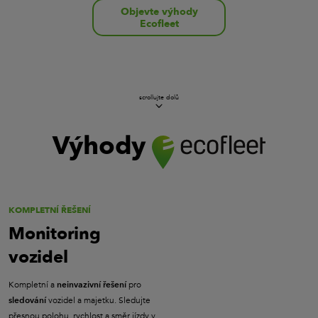
Objevte výhody
Ecofleet
scrollujte dolů
Výhody
KOMPLETNÍ ŘEŠENÍ
Monitoring
vozidel
Kompletní a
pro
neinvazivní řešení
vozidel a majetku. Sledujte
sledování
přesnou polohu, rychlost a směr jízdy v