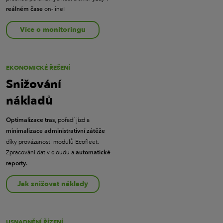
on-line!
reálném čase
Více o monitoringu
EKONOMICKÉ ŘEŠENÍ
Snižování
nákladů
, pořadí jízd a
Optimalizace tras
minimalizace administrativní zátěže
díky provázanosti modulů Ecofleet.
Zpracování dat v cloudu a
automatické
reporty.
Jak snižovat náklady
USNADNĚNÍ ŘÍZENÍ