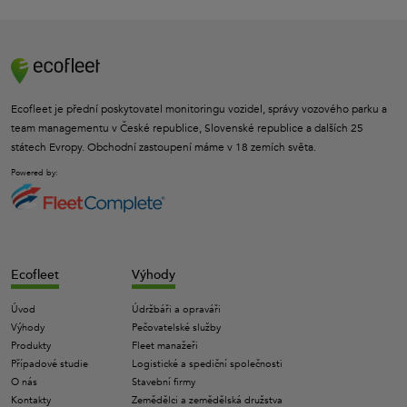
Ecofleet je přední poskytovatel monitoringu vozidel, správy vozového parku a
team managementu v České republice, Slovenské republice a dalších 25
státech Evropy. Obchodní zastoupení máme v 18 zemích světa.
Powered by:
Ecofleet
Výhody
Úvod
Údržbáři a opraváři
Výhody
Pečovatelské služby
Produkty
Fleet manažeři
Případové studie
Logistické a spediční společnosti
O nás
Stavební firmy
Kontakty
Zemědělci a zemědělská družstva