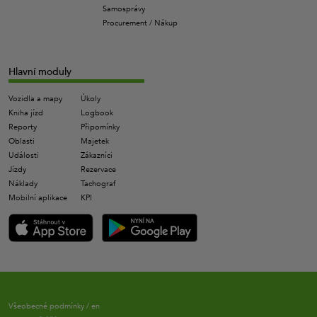
Samosprávy
Procurement / Nákup
Hlavní moduly
Vozidla a mapy
Úkoly
Kniha jízd
Logbook
Reporty
Připomínky
Oblasti
Majetek
Události
Zákazníci
Jízdy
Rezervace
Náklady
Tachograf
Mobilní aplikace
KPI
Všeobecné podmínky
/
en