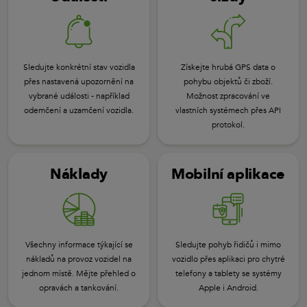
Sledujte konkrétní stav vozidla
Získejte hrubá GPS data o
přes nastavená upozornění na
pohybu objektů či zboží.
vybrané události - například
Možnost zpracování ve
odemčení a uzamčení vozidla.
vlastních systémech přes API
protokol.
Náklady
Mobilní aplikace
Všechny informace týkající se
Sledujte pohyb řidičů i mimo
nákladů na provoz vozidel na
vozidlo přes aplikaci pro chytré
jednom místě. Mějte přehled o
telefony a tablety se systémy
opravách a tankování.
Apple i Android.