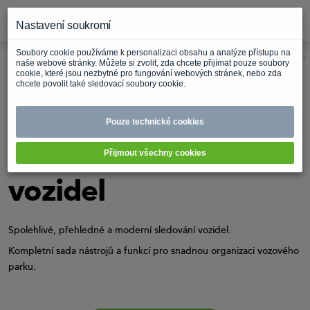
Nastavení soukromí
Soubory cookie používáme k personalizaci obsahu a analýze přístupu na
naše webové stránky. Můžete si zvolit, zda chcete přijímat pouze soubory
cookie, které jsou nezbytné pro fungování webových stránek, nebo zda
chcete povolit také sledovací soubory cookie.
Ecofleet je ucelený
Pouze technické cookies
systém
pro
monitoring
Přijmout všechny cookies
vozidel
Spolehlivé, přehledné a moderní sledování vozidel.
Kompletní sada nástrojů a funkcí pro snadnou organizaci vozového
parku.